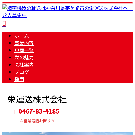
ホーム
事業内容
車両一覧
栄の魅力
会社案内
ブログ
採用
栄運送株式会社
0467-83-4185
※営業電話お断り※