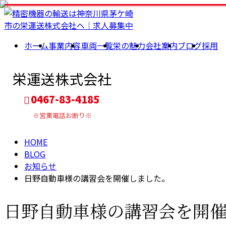
BLOG
ホーム
事業内容
車両一覧
栄の魅力
会社案内
ブログ
採用
栄運送株式会社
0467-83-4185
※営業電話お断り※
HOME
BLOG
お知らせ
日野自動車様の講習会を開催しました。
日野自動車様の講習会を開