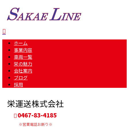
ホーム
事業内容
車両一覧
栄の魅力
会社案内
ブログ
採用
栄運送株式会社
0467-83-4185
※営業電話お断り※